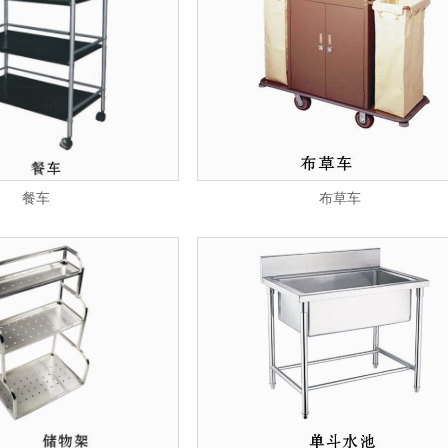
餐车
布草车