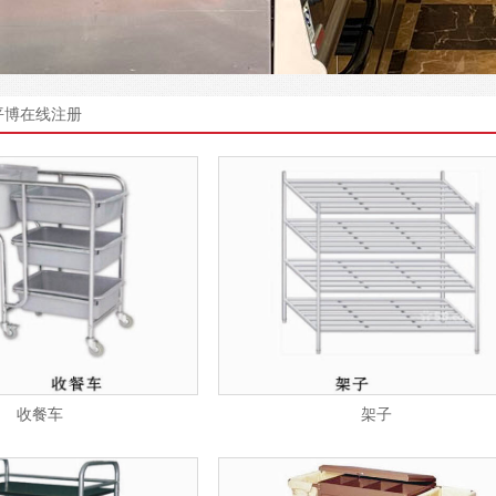
平博在线注册
收餐车
架子