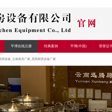
平博在线注册
经典案例
平博(中国)
荣誉证
厨房设备_云南厨具厂家_昆明厨房设备厂家