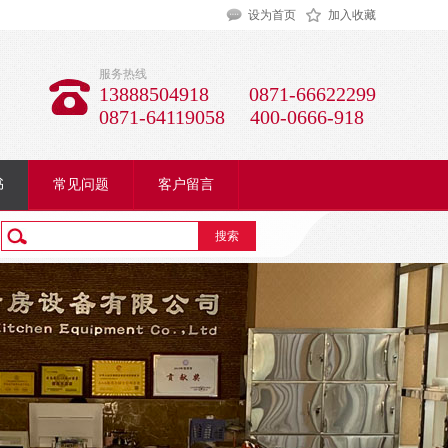
设为首页
加入收藏
服务热线
13888504918 0871-66622299
0871-64119058 400-0666-918
书
常见问题
客户留言