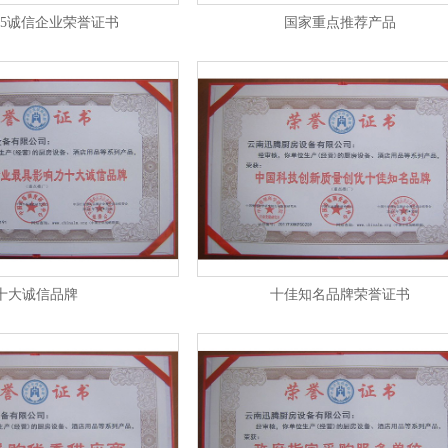
.15诚信企业荣誉证书
国家重点推荐产品
十大诚信品牌
十佳知名品牌荣誉证书