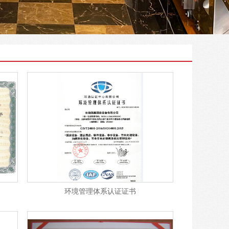
环境管理体系认证证书